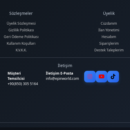
Sözleşmeler
Üyelik
Üyelik Sözleşmesi
Cüzdanım
Gizlilik Politikası
İlan Yönetimi
Geri Ödeme Politikası
Hesabım
Kullanım Koşulları
Siparişlerim
K.V.K.K.
Destek Taleplerim
İletişim
Müşteri
İletişim E-Posta
Temsilcisi
info@epinworld.com
+90(850) 305 5164