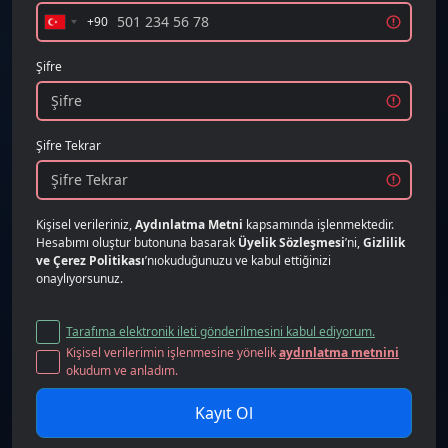
+90
Turkey
+90
Şifre
Şifre Tekrar
Kişisel verileriniz,
Aydınlatma Metni
kapsamında işlenmektedir.
Hesabımı oluştur butonuna basarak
Üyelik Sözleşmesi
’ni,
Gizlilik
ve Çerez Politikası
’nıokuduğunuzu ve kabul ettiğinizi
onaylıyorsunuz.
Tarafıma elektronik ileti gönderilmesini kabul ediyorum.
Kişisel verilerimin işlenmesine yönelik
aydınlatma metnini
okudum ve anladım.
Kayıt Ol