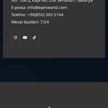
No: 10B İç Kapı No: Z06 Serdivan / Sakarya
E-posta:
info@epinworld.com
Telefon:
+90(850) 305 5164
Mesai Saatleri:
7/24