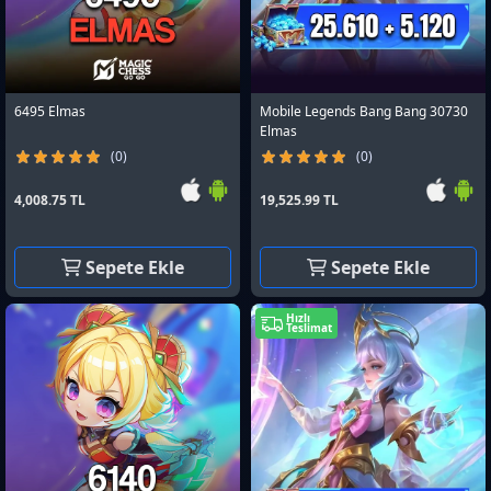
6495 Elmas
Mobile Legends Bang Bang 30730
Elmas
(0)
(0)
4,008.75 TL
19,525.99 TL
Sepete Ekle
Sepete Ekle
Hızlı
Teslimat