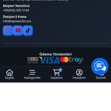
Müşteri Temsilcisi
+90(850) 305 5164
İletişim E-Posta
info@epinworld.com
Ödeme Yöntemleri
0
© 2026
epinworld
. Tüm Hakları
Bir
Hyper Teknoloji Ltd. Şti.
Saklıdır.
İştirakidir.
Keşfet
Kategoriler
Sepetim
Hesabım
Destek
Hyper® | E-Ticaret paketleri ile hazırlanmıştır.