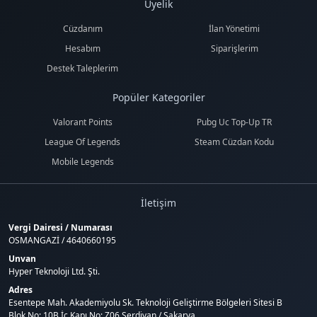
Üyelik
Cüzdanım
İlan Yönetimi
Hesabım
Siparişlerim
Destek Taleplerim
Popüler Kategoriler
Valorant Points
Pubg Uc Top-Up TR
League Of Legends
Steam Cüzdan Kodu
Mobile Legends
İletişim
Vergi Dairesi / Numarası
OSMANGAZİ / 4640660195
Unvan
Hyper Teknoloji Ltd. Şti.
Adres
Esentepe Mah. Akademiyolu Sk. Teknoloji Geliştirme Bölgeleri Sitesi B
Blok No: 10B İç Kapı No: Z06 Serdivan / Sakarya