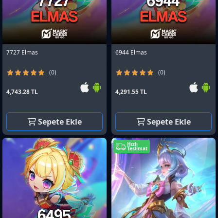
7727 Elmas
6944 Elmas
(0)
(0)
4,743.28 TL
4,291.55 TL
Sepete Ekle
Sepete Ekle
Hızlı
Teslimat