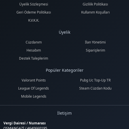
Üyelik Sözleşmesi
Gizlilik Politikası
Geri Ödeme Politikası
Kullanım Koşulları
K.V.K.K.
Üyelik
Cüzdanım
İlan Yönetimi
Hesabım
Siparişlerim
Destek Taleplerim
Popüler Kategoriler
Valorant Points
Pubg Uc Top-Up TR
League Of Legends
Steam Cüzdan Kodu
Mobile Legends
İletişim
Vergi Dairesi / Numarası
OSMANGAZİ / 4640660195