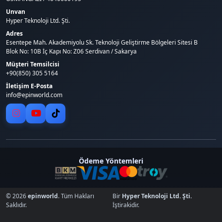
Unvan
Hyper Teknoloji Ltd. Şti.
Adres
Esentepe Mah. Akademiyolu Sk. Teknoloji Geliştirme Bölgeleri Sitesi B
Blok No: 10B İç Kapı No: Z06 Serdivan / Sakarya
Müşteri Temsilcisi
+90(850) 305 5164
İletişim E-Posta
info@epinworld.com
Ödeme Yöntemleri
© 2026
epinworld
. Tüm Hakları
Bir
Hyper Teknoloji Ltd. Şti.
Saklıdır.
İştirakidir.