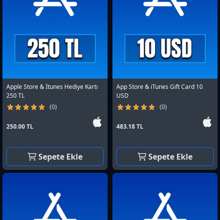
Apple Store & İtunes Hediye Kartı
App Store & iTunes Gift Card 10
250 TL
USD
(0)
(0)
250.00 TL
483.18 TL
Sepete Ekle
Sepete Ekle