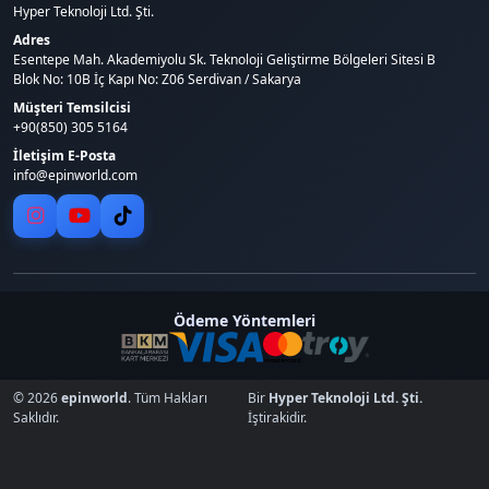
Hyper Teknoloji Ltd. Şti.
Adres
Esentepe Mah. Akademiyolu Sk. Teknoloji Geliştirme Bölgeleri Sitesi B
Blok No: 10B İç Kapı No: Z06 Serdivan / Sakarya
Müşteri Temsilcisi
+90(850) 305 5164
İletişim E-Posta
info@epinworld.com
Ödeme Yöntemleri
© 2026
epinworld
. Tüm Hakları
Bir
Hyper Teknoloji Ltd. Şti.
Saklıdır.
İştirakidir.