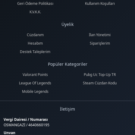
Geri Ödeme Politikası
Kullanım Koşulları
K.V.K.K.
Üyelik
Cüzdanım
İlan Yönetimi
Hesabım
Siparişlerim
Destek Taleplerim
Popüler Kategoriler
Valorant Points
Pubg Uc Top-Up TR
League Of Legends
Steam Cüzdan Kodu
Mobile Legends
İletişim
Vergi Dairesi / Numarası
OSMANGAZİ / 4640660195
Unvan