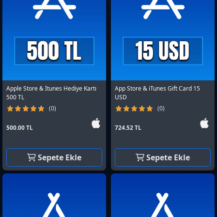
Apple Store & İtunes Hediye Kartı
App Store & iTunes Gift Card 15
500 TL
USD
(0)
(0)
500.00 TL
724.52 TL
Sepete Ekle
Sepete Ekle