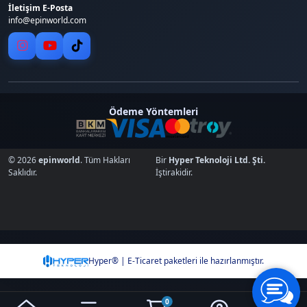
İletişim E-Posta
info@epinworld.com
Ödeme Yöntemleri
© 2026
epinworld
. Tüm Hakları
Bir
Hyper Teknoloji Ltd. Şti.
Saklıdır.
İştirakidir.
Hyper® | E-Ticaret paketleri ile hazırlanmıştır.
0