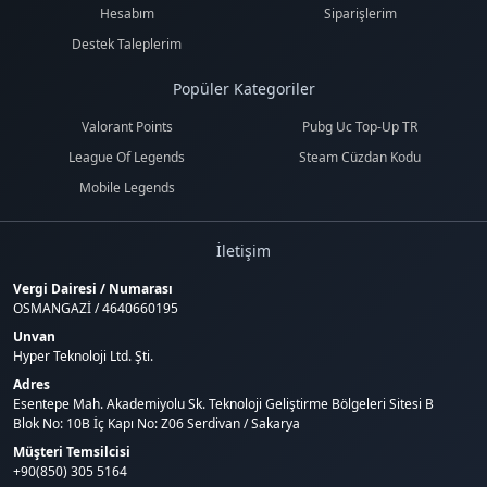
Hesabım
Siparişlerim
Destek Taleplerim
Popüler Kategoriler
Valorant Points
Pubg Uc Top-Up TR
League Of Legends
Steam Cüzdan Kodu
Mobile Legends
İletişim
Vergi Dairesi / Numarası
OSMANGAZİ / 4640660195
Unvan
Hyper Teknoloji Ltd. Şti.
Adres
Esentepe Mah. Akademiyolu Sk. Teknoloji Geliştirme Bölgeleri Sitesi B
Blok No: 10B İç Kapı No: Z06 Serdivan / Sakarya
Müşteri Temsilcisi
+90(850) 305 5164