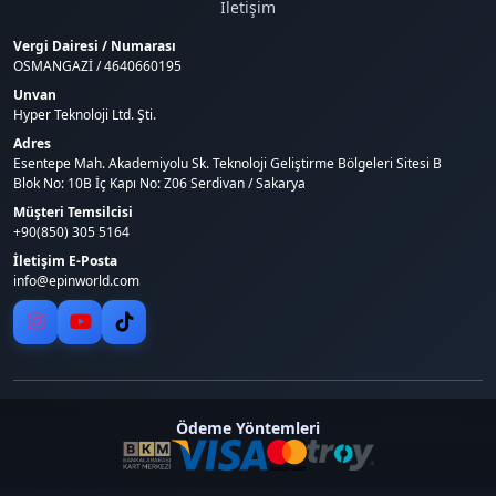
İletişim
Vergi Dairesi / Numarası
OSMANGAZİ / 4640660195
Unvan
Hyper Teknoloji Ltd. Şti.
Adres
Esentepe Mah. Akademiyolu Sk. Teknoloji Geliştirme Bölgeleri Sitesi B
Blok No: 10B İç Kapı No: Z06 Serdivan / Sakarya
Müşteri Temsilcisi
+90(850) 305 5164
İletişim E-Posta
info@epinworld.com
Ödeme Yöntemleri