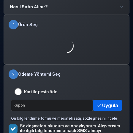
Nasıl Satın Alınır?
Ürün Seç
1
Ödeme Yöntemi Seç
2
Kart ile peşin öde
Uygula
Ön bilgilendirme formu ve mesafeli satış sözleşmesini incele
Sözleşmeleri okudum ve onaylıyorum. Alışverişim
ile ilgili bilgilendirme amaçlı SMS almayı