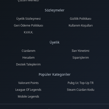
Çözüm Merkezi
Sözleşmeler
Üyelik Sözleşmesi
Gizlilik Politikası
Geri Ödeme Politikası
Kullanım Koşulları
K.V.K.K.
Üyelik
Cüzdanım
İlan Yönetimi
Hesabım
Siparişlerim
Destek Taleplerim
Popüler Kategoriler
Valorant Points
Pubg Uc Top-Up TR
League Of Legends
Steam Cüzdan Kodu
Mobile Legends