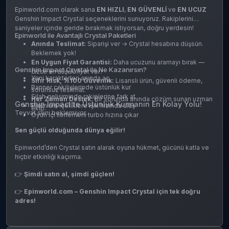
Epinworld.com olarak sana
EN HIZLI
,
EN GÜVENLİ
ve
EN UCUZ
Genshin Impact Crystal seçeneklerini sunuyoruz. Rakiplerini
saniyeler içinde geride bırakmak istiyorsan, doğru yerdesin!
Epinworld ile Avantajlı Crystal Paketleri
Anında Teslimat:
Siparişi ver → Crystal hesabına düşsün.
Beklemek yok!
En Uygun Fiyat Garantisi:
Daha ucuzunu aramayı bırak —
Genshin Impact Crystal ile Ne Kazanırsın?
bizde en düşük fiyat var!
Yeni karakterleri anında aç
Sıfır Risk, %100 Güvenlik:
Lisanslı ürün, güvenli ödeme,
Banner çekilişlerinde üstünlük kur
sorunsuz teslimat.
Silah gelişiminde rakiplerine fark at
Her Zaman Destek:
Bir sorunda anında çözüm sunan uzman
Genshin Impact’te Üstünlük Kurmanın En Kolay Yolu!
Premium içeriklere ışık hızında ulaş
ekip.
Teyvat seni beklemiyor…
Oyun içi ilerlemeni turbo hızına çıkar
Sen güçlü olduğunda dünya eğilir!
Epinworld’den Crystal satın alarak oyuna hükmet, gücünü katla ve
hiçbir etkinliği kaçırma.
👉
Şimdi satın al, şimdi güçlen!
👉
Epinworld.com – Genshin Impact Crystal için tek doğru
adres!