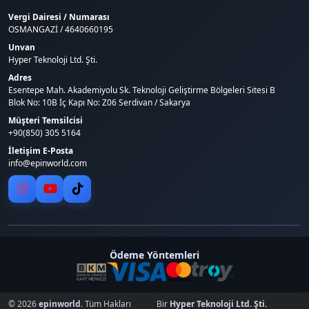
Vergi Dairesi / Numarası
OSMANGAZİ / 4640660195
Unvan
Hyper Teknoloji Ltd. Şti.
Adres
Esentepe Mah. Akademiyolu Sk. Teknoloji Geliştirme Bölgeleri Sitesi B
Blok No: 10B İç Kapı No: Z06 Serdivan / Sakarya
Müşteri Temsilcisi
+90(850) 305 5164
İletişim E-Posta
info@epinworld.com
Ödeme Yöntemleri
© 2026
epinworld
. Tüm Hakları
Bir
Hyper Teknoloji Ltd. Şti.