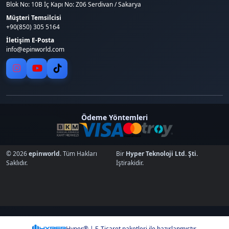
Blok No: 10B İç Kapı No: Z06 Serdivan / Sakarya
Müşteri Temsilcisi
+90(850) 305 5164
İletişim E-Posta
info@epinworld.com
Ödeme Yöntemleri
© 2026
epinworld
. Tüm Hakları
Bir
Hyper Teknoloji Ltd. Şti.
Saklıdır.
İştirakidir.
Hyper® | E-Ticaret paketleri ile hazırlanmıştır.