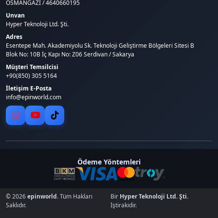
OSMANGAZİ / 4640660195
Unvan
Hyper Teknoloji Ltd. Şti.
Adres
Esentepe Mah. Akademiyolu Sk. Teknoloji Geliştirme Bölgeleri Sitesi B
Blok No: 10B İç Kapı No: Z06 Serdivan / Sakarya
Müşteri Temsilcisi
+90(850) 305 5164
İletişim E-Posta
info@epinworld.com
Ödeme Yöntemleri
© 2026
epinworld
. Tüm Hakları
Bir
Hyper Teknoloji Ltd. Şti.
Saklıdır.
İştirakidir.