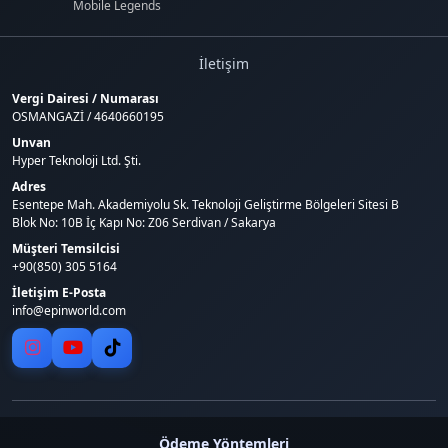
Mobile Legends
İletişim
Vergi Dairesi / Numarası
OSMANGAZİ / 4640660195
Unvan
Hyper Teknoloji Ltd. Şti.
Adres
Esentepe Mah. Akademiyolu Sk. Teknoloji Geliştirme Bölgeleri Sitesi B
Blok No: 10B İç Kapı No: Z06 Serdivan / Sakarya
Müşteri Temsilcisi
+90(850) 305 5164
İletişim E-Posta
info@epinworld.com
Ödeme Yöntemleri