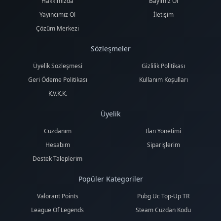
Hakkımızda
Bayimiz Ol
Yayıncımız Ol
İletişim
Çözüm Merkezi
Sözleşmeler
Üyelik Sözleşmesi
Gizlilik Politikası
Geri Ödeme Politikası
Kullanım Koşulları
K.V.K.K.
Üyelik
Cüzdanım
İlan Yönetimi
Hesabım
Siparişlerim
Destek Taleplerim
Popüler Kategoriler
Valorant Points
Pubg Uc Top-Up TR
League Of Legends
Steam Cüzdan Kodu