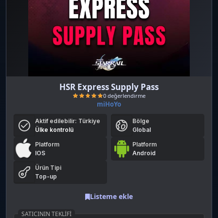
HSR Express Supply Pass
miHoYo
Aktif edilebilir:
Türkiye
Bölge
Ülke kontrolü
Global
Platform
Platform
IOS
Android
Ürün Tipi
0 değerlendirme
Top-up
Listeme ekle
SATICININ TEKLIFI