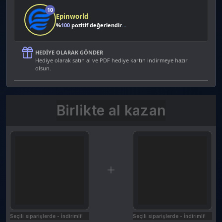
10
Epinworld
%
100
pozitif değerlendirme
HEDIYE OLARAK GÖNDER
Hediye olarak satın al ve PDF hediye kartın indirmeye hazır
olsun.
Birlikte al kazan
Seçili siparişlerde - İndirimli!
Seçili siparişlerde - İndirimli!