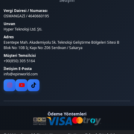
İletişim
Vergi Dairesi / Numarası
OSMANGAZİ / 4640660195
Unvan
Hyper Teknoloji Ltd. Şti.
Adres
Esentepe Mah. Akademiyolu Sk. Teknoloji Geliştirme Bölgeleri Sitesi B
Blok No: 10B İç Kapı No: Z06 Serdivan / Sakarya
Müşteri Temsilcisi
+90(850) 305 5164
İletişim E-Posta
info@epinworld.com
Ödeme Yöntemleri