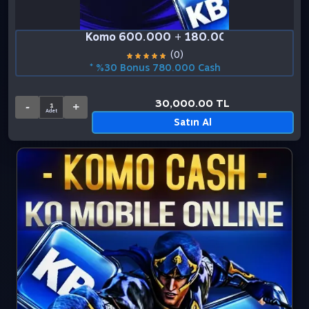
Komo 600.000 + 180.000 Cash
(0)
* %30 Bonus 780.000 Cash
30,000.00 TL
Satın Al