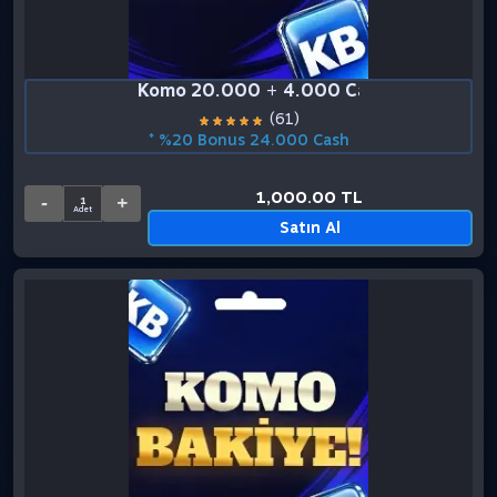
Komo 20.000 + 4.000 Cash
(61)
* %20 Bonus 24.000 Cash
1,000.00 TL
Satın Al