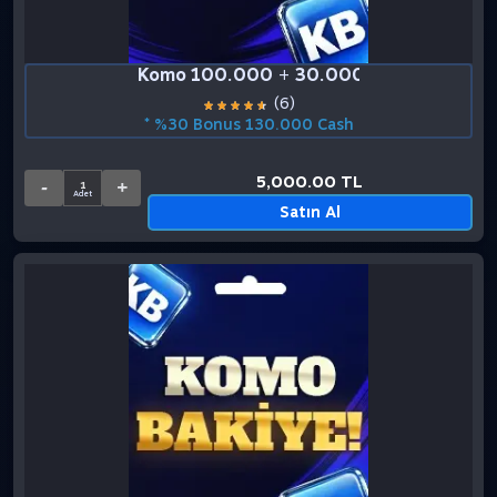
Komo 100.000 + 30.000 Cash
(6)
* %30 Bonus 130.000 Cash
5,000.00 TL
Satın Al