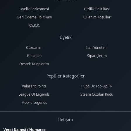
Üyelik Sözleşmesi
Gizlilik Politikası
Geri Ödeme Politikası
Kullanım Koşulları
K.V.K.K.
Üyelik
Cüzdanım
İlan Yönetimi
Hesabım
Siparişlerim
Destek Taleplerim
Popüler Kategoriler
Valorant Points
Pubg Uc Top-Up TR
League Of Legends
Steam Cüzdan Kodu
Mobile Legends
İletişim
Vergi Dairesi / Numarası