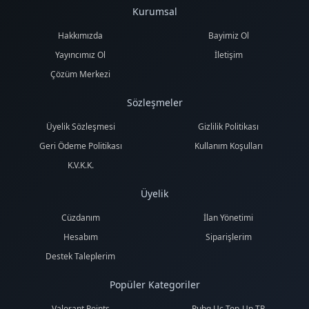
Kurumsal
Hakkımızda
Bayimiz Ol
Yayıncımız Ol
İletişim
Çözüm Merkezi
Sözleşmeler
Üyelik Sözleşmesi
Gizlilik Politikası
Geri Ödeme Politikası
Kullanım Koşulları
K.V.K.K.
Üyelik
Cüzdanım
İlan Yönetimi
Hesabım
Siparişlerim
Destek Taleplerim
Popüler Kategoriler
Valorant Points
Pubg Uc Top-Up TR