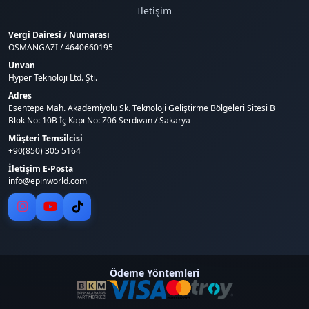
İletişim
Vergi Dairesi / Numarası
OSMANGAZİ / 4640660195
Unvan
Hyper Teknoloji Ltd. Şti.
Adres
Esentepe Mah. Akademiyolu Sk. Teknoloji Geliştirme Bölgeleri Sitesi B
Blok No: 10B İç Kapı No: Z06 Serdivan / Sakarya
Müşteri Temsilcisi
+90(850) 305 5164
İletişim E-Posta
info@epinworld.com
Ödeme Yöntemleri