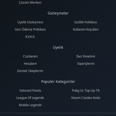
Çözüm Merkezi
Sözleşmeler
Üyelik Sözleşmesi
Gizlilik Politikası
Geri Ödeme Politikası
Kullanım Koşulları
K.V.K.K.
Üyelik
Cüzdanım
İlan Yönetimi
Hesabım
Siparişlerim
Destek Taleplerim
Popüler Kategoriler
Valorant Points
Pubg Uc Top-Up TR
League Of Legends
Steam Cüzdan Kodu
Mobile Legends