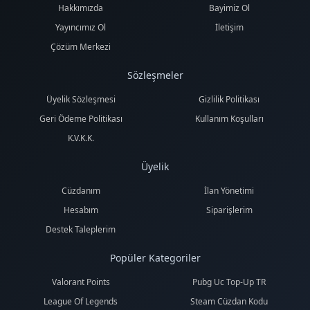
Hakkımızda
Bayimiz Ol
Yayıncımız Ol
İletişim
Çözüm Merkezi
Sözleşmeler
Üyelik Sözleşmesi
Gizlilik Politikası
Geri Ödeme Politikası
Kullanım Koşulları
K.V.K.K.
Üyelik
Cüzdanım
İlan Yönetimi
Hesabım
Siparişlerim
Destek Taleplerim
Popüler Kategoriler
Valorant Points
Pubg Uc Top-Up TR
League Of Legends
Steam Cüzdan Kodu