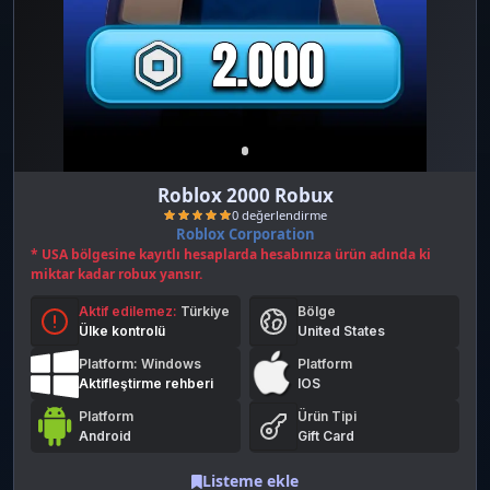
Roblox 2000 Robux
Roblox Corporation
* USA bölgesine kayıtlı hesaplarda hesabınıza ürün adında ki
miktar kadar robux yansır.
Aktif edilemez:
Türkiye
Bölge
Ülke kontrolü
United States
Platform: Windows
Platform
Aktifleştirme rehberi
IOS
0 değerlendirme
Platform
Ürün Tipi
Android
Gift Card
Listeme ekle