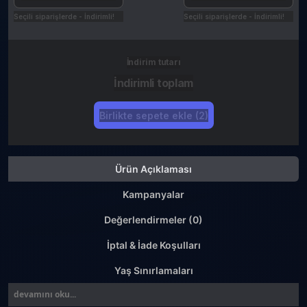
Seçili siparişlerde - İndirimli!
Seçili siparişlerde - İndirimli!
İndirim tutarı
İndirimli toplam
Birlikte sepete ekle (2)
Ürün Açıklaması
Kampanyalar
Değerlendirmeler (0)
İptal & İade Koşulları
Yaş Sınırlamaları
devamını oku...