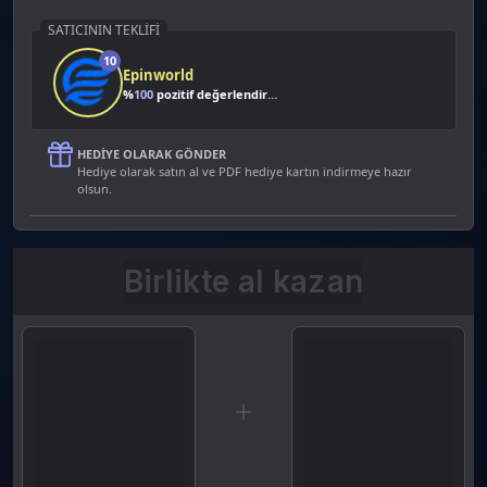
SATICININ TEKLIFI
10
Epinworld
%
100
pozitif değerlendirme
HEDIYE OLARAK GÖNDER
Hediye olarak satın al ve PDF hediye kartın indirmeye hazır
olsun.
Birlikte al kazan