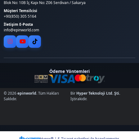
Blok No: 10B İç Kapı No: Z06 Serdivan / Sakarya
Müşteri Temsilcisi
+90(850) 305 5164
İletişim E-Posta
info@epinworld.com
Ödeme Yöntemleri
© 2026
epinworld
. Tüm Hakları
Bir
Hyper Teknoloji Ltd. Şti.
Saklıdır.
İştirakidir.
Hyper® | E-Ticaret paketleri ile hazırlanmıştır.